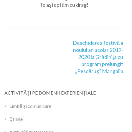
Te aşteptăm cu drag!
Navigare
Deschiderea festivă a
în
noului an școlar 2019-
articole
2020 la Grădinița cu
program prelungit
,,Pescăruș” Mangalia
ACTIVITĂŢI PE DOMENII EXPERIENŢIALE
Limbă şi comunicare
Ştiinţe
Activităţi matematice