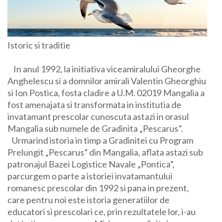
Istoric si traditie
In anul 1992, la initiativa viceamiralului Gheorghe
Anghelescu si a domnilor amirali Valentin Gheorghiu
si Ion Postica, fosta cladire a U.M. 02019 Mangalia a
fost amenajata si transformata in institutia de
invatamant prescolar cunoscuta astazi in orasul
Mangalia sub numele de Gradinita „Pescarus”.
Urmarind istoria in timp a Gradinitei cu Program
Prelungit „Pescarus” din Mangalia, aflata astazi sub
patronajul Bazei Logistice Navale „Pontica”,
parcurgem o parte a istoriei invatamantului
romanesc prescolar din 1992 si pana in prezent,
care pentru noi este istoria generatiilor de
educatori si prescolari ce, prin rezultatele lor, i-au