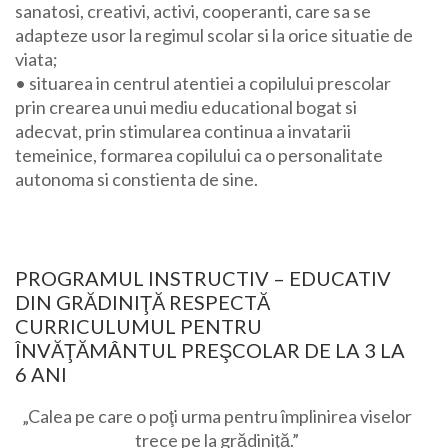
sanatosi, creativi, activi, cooperanti, care sa se
adapteze usor la regimul scolar si la orice situatie de
viata;
• situarea in centrul atentiei a copilului prescolar
prin crearea unui mediu educational bogat si
adecvat, prin stimularea continua a invatarii
temeinice, formarea copilului ca o personalitate
autonoma si constienta de sine.
PROGRAMUL INSTRUCTIV – EDUCATIV
DIN GRĂDINIŢĂ RESPECTĂ
CURRICULUMUL PENTRU
ÎNVĂŢĂMÂNTUL PREŞCOLAR DE LA 3 LA
6 ANI
„Calea pe care o poţi urma pentru împlinirea viselor
trece pe la grădiniţă.”