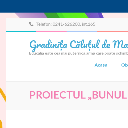
Sari
Telefon: 0241-626200, int.165
la
conținut
Gradinița Căluțul de Ma
(apasă
Enter)
Educația este cea mai puternică armă care poate schim
Acasa
Ob
PROIECTUL „BUNUL 