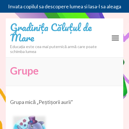
Invata copilul sa descopere lumea si lasa-l sa aleaga
Sari
Gradinița Căluțul de
la
Mare
conținut
(apasă
Educația este cea mai puternică armă care poate
Enter)
schimba lumea
Grupe
Grupa mică „Peștișorii aurii”